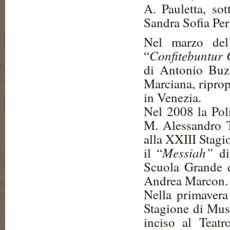
A. Pauletta, so
Sandra Sofia Peru
Nel marzo del
Confitebuntur 
“
di Antonio Buzz
Marciana, riprop
in Venezia.
Nel 2008 la Poli
M. Alessandro T
alla XXIII Stagi
Messiah”
il “
d
Scuola Grande d
Andrea Marcon.
Nella primavera
Stagione di Musi
inciso al Teatr