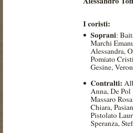
Alessandro Tof
I coristi:
Soprani
: Bai
Marchi Emanue
Alessandra, Ol
Pomiato Cristi
Gesine, Verone
Contralti:
Alb
Anna, De Pol 
Massaro Rosal
Chiara, Pasian
Pistolato Laur
Speranza, Stef