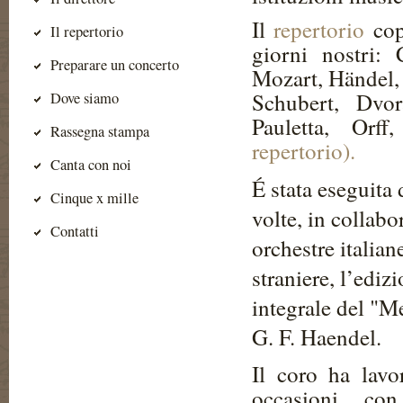
Il
repertorio
cop
Il repertorio
giorni nostri: 
Preparare un concerto
Mozart, H
ä
ndel,
Schubert, Dvo
Dove siamo
Pauletta, Orf
Rassegna stampa
repertorio).
Canta con noi
É stata
eseguita 
Cinque x mille
volte, in collab
Contatti
orchestre italian
straniere, l’ediz
integrale del "M
G. F. Haendel.
Il coro ha lavo
occasioni c