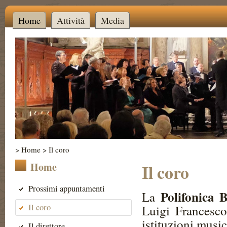
Home
Attività
Media
>
Home
>
Il coro
Home
Il coro
Prossimi appuntamenti
Polifonica 
La
Il coro
Luigi Francesco
istituzioni music
Il direttore