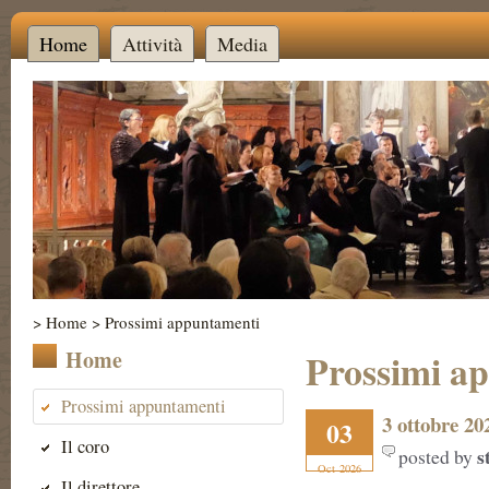
Home
Attività
Media
>
Home
>
Prossimi appuntamenti
Home
Prossimi a
Prossimi appuntamenti
3 ottobre 20
03
Il coro
s
posted by
Oct
2026
Il direttore